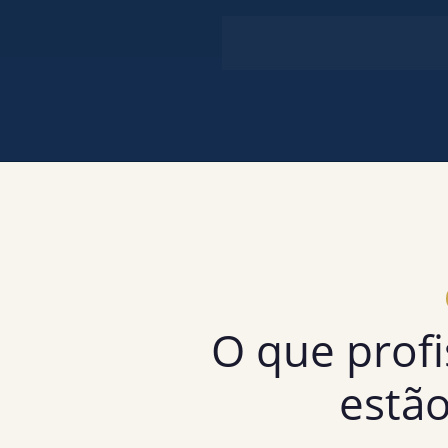
Sem compromisso. Você re
O que prof
estã