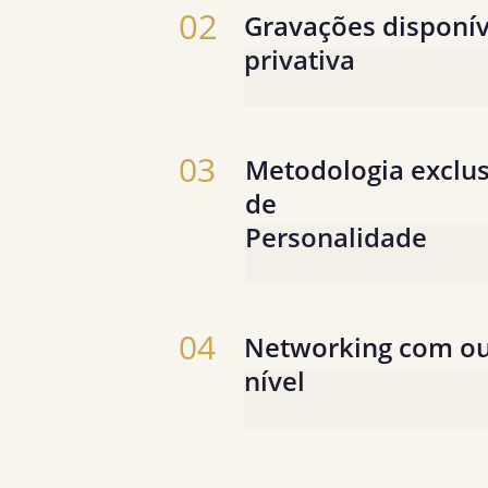
02
Gravações disponív
privativa
Todas as sessões ficam gravad
acompanhe sua evolução ao 
03
Metodologia exclus
de
Personalidade
Ferramentas práticas para co
comunicar seu diferencial de 
04
Networking com out
nível
Encontros com profissionais 
trajetórias semelhantes e obj