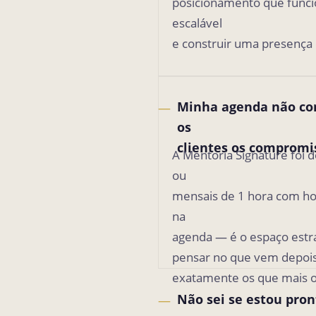
posicionamento que funcio
escalável
e construir uma presença
Minha agenda não com
—
os
clientes os compromi
A Mentoria Signature foi d
ou
mensais de 1 hora com hor
na
agenda — é o espaço estra
pensar no que vem depois
exatamente os que mais o
Não sei se estou pro
—