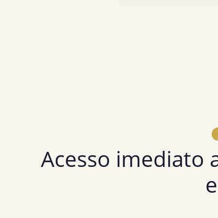
Universitária
Acesso imediato a
e