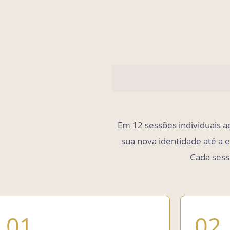
A metodol
Em 12 sessões individuais 
sua nova identidade até a e
Cada sessã
01
02