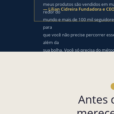
meus produtos são vendidos em mais
— Lilian Cidreira Fundadora e CE
redor do
mundo e mais de 100 mil seguidores
para
que você não precise percorrer ess
além da
sua bolha. Você só precisa do méto
Antes 
merece