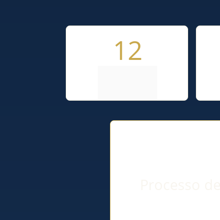
12
sessões 
individuais
de 1 hora
Processo de