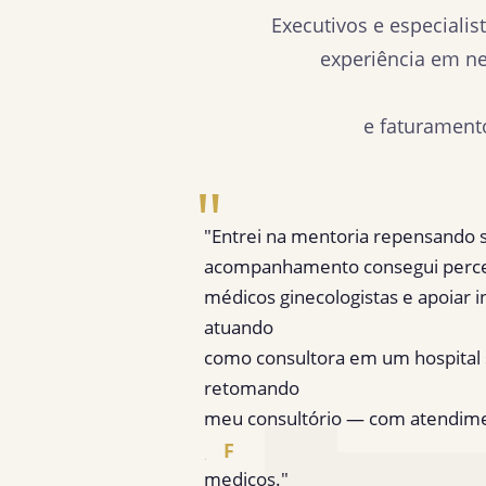
Executivos e especiali
experiência em ne
e faturament
"
"Entrei na mentoria repensando 
acompanhamento consegui perceb
médicos ginecologistas e apoiar i
atuando
como consultora em um hospital 
retomando
meu consultório — com atendimen
Fátima L.
para
F
Médica Ginecologista — Consul
médicos."