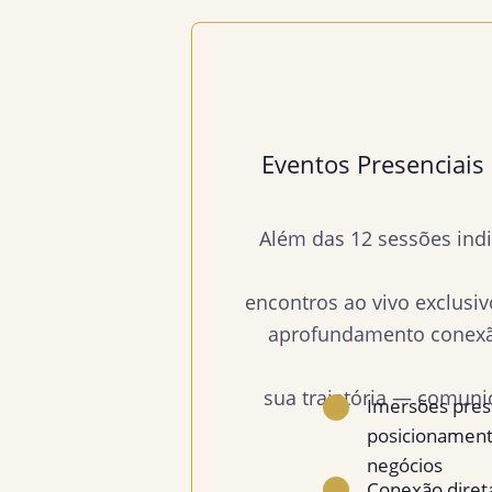
Eventos Presenciais 
Além das 12 sessões indi
encontros ao vivo exclus
aprofundamento conexão 
sua trajetória — comuni
Imersões pres
✓
posicionament
negócios
Conexão direta
✓